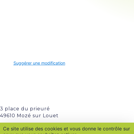
Suggérer une modification
3 place du prieuré
49610 Mozé sur Louet
0241573372
Ce site utilise des cookies et vous donne le contrôle sur