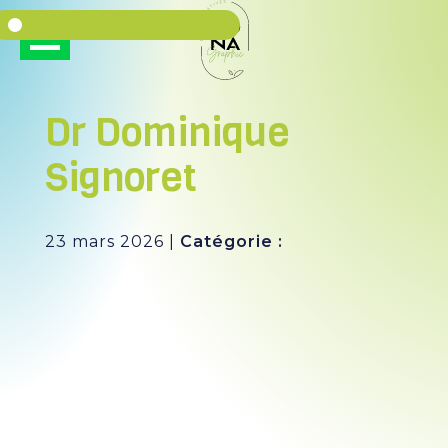
Panneau de gestion des cookies
Dr Dominique
Signoret
Date
23 mars 2026
|
Catégorie :
: