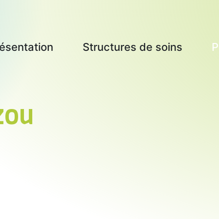
ésentation
Structures de soins
P
re projet de santé
s actions
zou
ualités