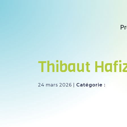
Panneau de gestion des cookies
Pr
Not
No
Thibaut Hafi
Act
Date
24 mars 2026
|
Catégorie :
: